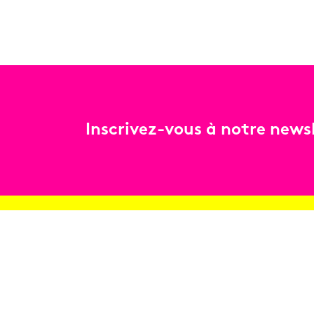
Inscrivez-vous à notre newsl
Billetterie
Réservez en ligne
Contact
Conditions générales de vente