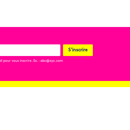
S'inscrire
l pour vous inscrire. Ex. : abc@xyz.com