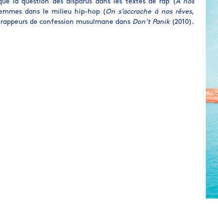
ué la question des disparus dans les textes de rap (
À nos
 femmes dans le milieu hip-hop (
On s’accroche à nos rêves
,
des rappeurs de confession musulmane dans
Don’t Panik
(2010).