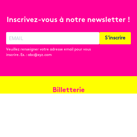
Inscrivez-vous à notre newsletter !
S'inscrire
Veuillez renseigner votre adresse email pour vous
inscrire. Ex. : abc@xyz.com
Billetterie
Réservez en ligne
Contact
Conditions générales de vente