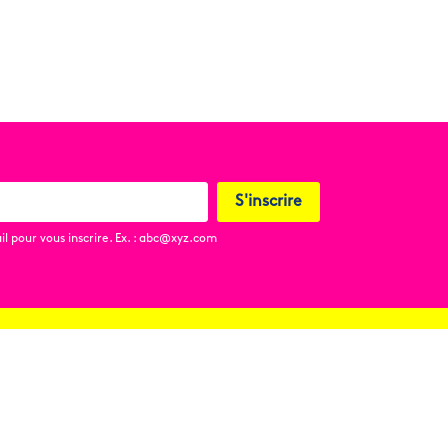
S'inscrire
l pour vous inscrire. Ex. : abc@xyz.com