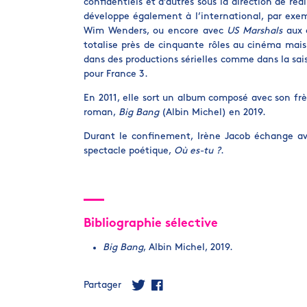
confidentiels et d’autres sous la direction de réa
développe également à l’international, par ex
Wim Wenders, ou encore avec
US Marshals
aux c
totalise près de cinquante rôles au cinéma mai
dans des productions sérielles comme dans la sai
pour France 3.
En 2011, elle sort un album composé avec son frè
roman,
Big Bang
(Albin Michel) en 2019.
Durant le confinement, Irène Jacob échange av
spectacle poétique,
Où es-tu ?
.
Bibliographie sélective
Big Bang
, Albin Michel, 2019.
Partager