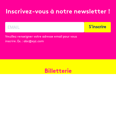
Inscrivez-vous à notre newsletter !
S'inscrire
Veuillez renseigner votre adresse email pour vous
inscrire. Ex. : abc@xyz.com
Billetterie
Réservez en ligne
Contact
Conditions générales de vente