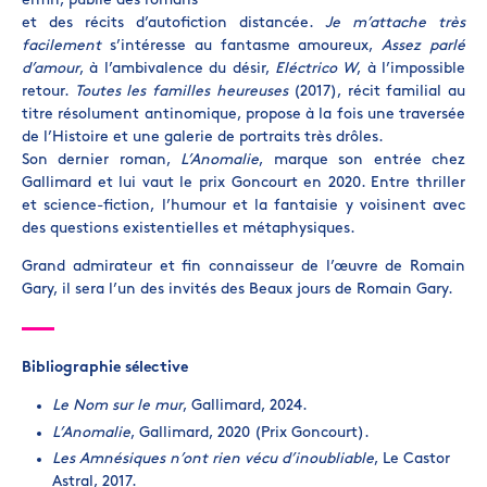
enfin, publié des romans
et des récits d’autofiction distancée.
Je m’attache très
facilement
s’intéresse au fantasme amoureux,
Assez parlé
d’amour
, à l’ambivalence du désir,
Eléctrico W
, à l’impossible
retour.
Toutes les familles heureuses
(2017), récit familial au
titre résolument antinomique, propose à la fois une traversée
de l’Histoire et une galerie de portraits très drôles.
Son dernier roman,
L’Anomalie
, marque son entrée chez
Gallimard et lui vaut le prix Goncourt en 2020. Entre thriller
et science-fiction, l’humour et la fantaisie y voisinent avec
des questions existentielles et métaphysiques.
Grand admirateur et fin connaisseur de l’œuvre de Romain
Gary, il sera l’un des invités des Beaux jours de Romain Gary.
Bibliographie sélective
Le Nom sur le mur
, Gallimard, 2024.
L’Anomalie
, Gallimard, 2020 (Prix Goncourt).
Les Amnésiques n’ont rien vécu d’inoubliable
, Le Castor
Astral, 2017.