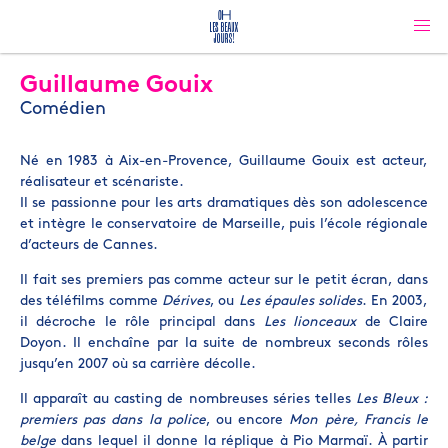
Guillaume Gouix
Comédien
Né en 1983 à Aix-en-Provence, Guillaume Gouix est acteur,
réalisateur et scénariste.
Il se passionne pour les arts dramatiques dès son adolescence
et intègre le conservatoire de Marseille, puis l’école régionale
d’acteurs de Cannes.
Il fait ses premiers pas comme acteur sur le petit écran, dans
des téléfilms comme
Dérives
, ou
Les épaules solides
. En 2003,
il décroche le rôle principal dans
Les lionceaux
de Claire
Doyon. Il enchaîne par la suite de nombreux seconds rôles
jusqu’en 2007 où sa carrière décolle.
Il apparaît au casting de nombreuses séries telles
Les Bleux :
premiers pas dans la police
, ou encore
Mon père, Francis le
belge
dans lequel il donne la réplique à Pio Marmaï. À partir