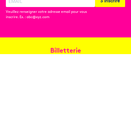
S'inscrire
Veuillez renseigner votre adresse email pour vous
inscrire. Ex. : abc@xyz.com
Billetterie
Réservez en ligne
Contact
Conditions générales de vente
Copyright © 2026 Oh les beaux jours ! - Tous droits réservés -
Mentions légales
-
Conception : Benoît Paqueteau - Développement :
Benoît Mislin