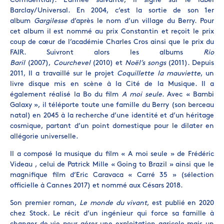
Confidential). L’année suivante, il signe sur le label
Barclay/Universal. En 2004, c’est la sortie de son 1er
album
Gargilesse
d’après le nom d’un village du Berry. Pour
cet album il est nommé au prix Constantin et reçoit le prix
coup de cœur de l’académie Charles Cros ainsi que le prix du
FAIR. Suivront alors les albums
Rio
Baril
(2007),
Courchevel
(2010) et
Noël’s songs
(2011). Depuis
2011, Il a travaillé sur le projet
Coquillette la mauviette
, un
livre disque mis en scène à la Cité de la Musique. Il a
également réalisé la Bo du film
A
moi seule
. Avec « Bambi
Galaxy », il téléporte toute une famille du Berry (son berceau
natal) en 2045 à la recherche d’une identité et d’un héritage
cosmique, partant d’un point domestique pour le dilater en
allégorie universelle.
Il a composé la musique du film « A moi seule » de Frédéric
Videau , celui de Patrick Mille « Going to Brazil » ainsi que le
magnifique film d’Eric Caravaca « Carré 35 » (sélection
officielle à Cannes 2017) et nommé aux Césars 2018.
Son premier roman,
Le monde du vivant
, est publié en 2020
chez Stock. Le récit d’un ingénieur qui force sa famille à