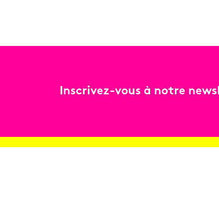
Inscrivez-vous à notre newsl
Billetterie
Réservez en ligne
Contact
Conditions générales de vente