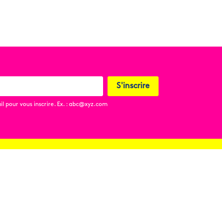
S'inscrire
l pour vous inscrire. Ex. : abc@xyz.com