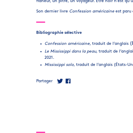
flâneur, un pitre, un voyageur. Être noir n’est qu
Son dernier livre
Confession américaine
est paru 
Bibliographie sélective
(
Confession américaine
, traduit de l’anglais
Le Mississippi dans la peau
, traduit de l’angl
2021.
Mississippi solo
, traduit de l’anglais (États-
Partager