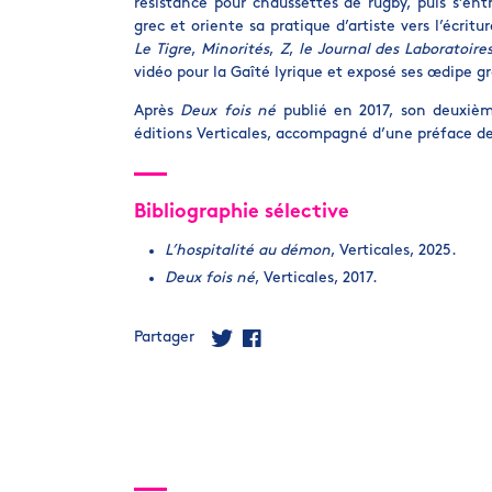
résistance pour chaussettes de rugby, puis s’en
grec et oriente sa pratique d’artiste vers l’écrit
Le Tigre
,
Minorités
,
Z
,
le Journal des Laboratoires
vidéo pour la Gaîté lyrique et exposé ses œdipe gr
Après
Deux fois né
publié en 2017, son deuxiè
éditions Verticales, accompagné d’une préface d
Bibliographie sélective
L’hospitalité au démon
, Verticales, 2025.
Deux fois né
, Verticales, 2017.
Partager