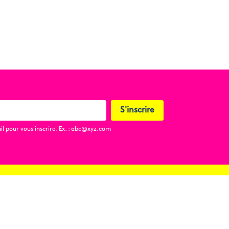
S'inscrire
l pour vous inscrire. Ex. : abc@xyz.com