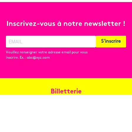
Inscrivez-vous à notre newsletter !
S'inscrire
Veuillez renseigner votre adresse email pour vous
inscrire. Ex. : abc@xyz.com
Billetterie
Réservez en ligne
Contact
Conditions générales de vente