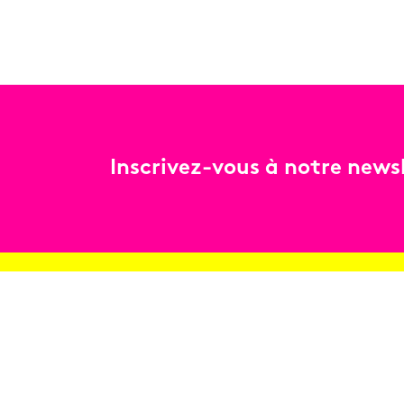
Inscrivez-vous à notre newsl
Billetterie
Réservez en ligne
Contact
Conditions générales de vente