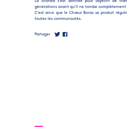
La chorale s’est donnée pour objectif de tran
générations avant qu’il ne tombe complètement d
C’est ainsi que le Chœur Boras se produit régul
toutes les communautés.
Partager