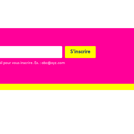
S'inscrire
l pour vous inscrire. Ex. : abc@xyz.com