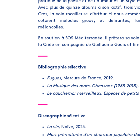
pratique de la poésie et de l’humour et un style m
Avec plus de quinze albums à son actif, trois vi
Cros, la voix rocailleuse d’Arthur H nous emm
côtoient mélodies groovy et délirantes, fa
mélancolies.
En soutien à SOS Méditerranée, il prêtera sa voix
la Criée en compagnie de Guillaume Gouix et Emi
Bibliographie sélective
Fugues
, Mercure de France, 2019.
La Musique des mots. Chansons (1988-2018)
,
Le cauchemar merveilleux. Espèces de petits
Discographie sélective
La vie
, Naïve, 2023.
Mort prématurée d’un chanteur populaire dans