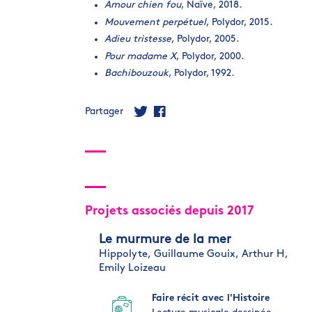
Amour chien fou
, Naïve, 2018.
Mouvement perpétuel
, Polydor, 2015.
Adieu tristesse
, Polydor, 2005.
Pour madame X
, Polydor, 2000.
Bachibouzouk
, Polydor, 1992.
Partager
Projets associés depuis 2017
Le murmure de la mer
Hippolyte,
Guillaume Gouix,
Arthur H,
Emily Loizeau
Faire récit avec l'Histoire