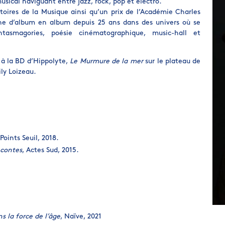
usical naviguant entre jazz, rock, pop et électro.
ctoires de la Musique ainsi qu’un prix de l’Académie Charles
ène d’album en album depuis 25 ans dans des univers où se
ntasmagories, poésie cinématographique, music-hall et
 à la BD d’Hippolyte,
Le Murmure de la mer
sur le plateau de
ly Loizeau.
 Points Seuil, 2018.
 contes
, Actes Sud, 2015.
 la force de l’âge
, Naïve, 2021