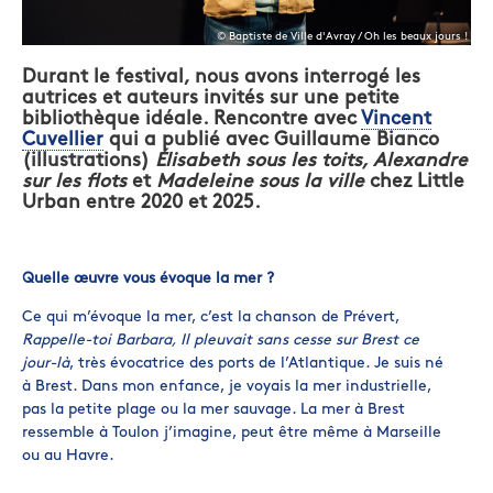
© Baptiste de Ville d'Avray / Oh les beaux jours !
Durant le festival, nous avons interrogé les
autrices et auteurs invités sur une petite
bibliothèque idéale. Rencontre avec
Vincent
Cuvellier
qui a publié avec Guillaume Bianco
(illustrations)
Élisabeth sous les toits, Alexandre
sur les flots
et
Madeleine sous la ville
chez Little
Urban entre 2020 et 2025.
Quelle œuvre vous évoque la mer ?
Ce qui m’évoque la mer, c’est la chanson de Prévert,
Rappelle-toi Barbara, Il pleuvait sans cesse sur Brest ce
jour-là
, très évocatrice des ports de l’Atlantique. Je suis né
à Brest. Dans mon enfance, je voyais la mer industrielle,
pas la petite plage ou la mer sauvage. La mer à Brest
ressemble à Toulon j’imagine, peut être même à Marseille
ou au Havre.