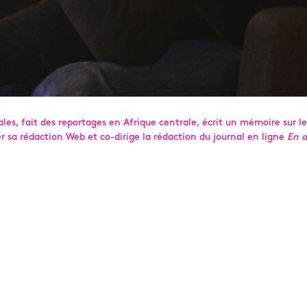
ciales, fait des reportages en Afrique centrale, écrit un mémoire sur 
 sa rédaction Web et co-dirige la rédaction du journal en ligne
En 