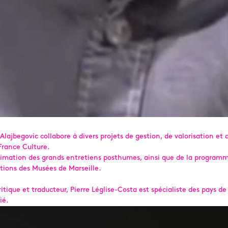
lajbegovic collabore à divers projets de gestion, de valorisation et 
 France Culture.
l’animation des grands entretiens posthumes, ainsi que de la progra
ctions des Musées de Marseille.
critique et traducteur, Pierre Léglise-Costa est spécialiste des pays d
ié.