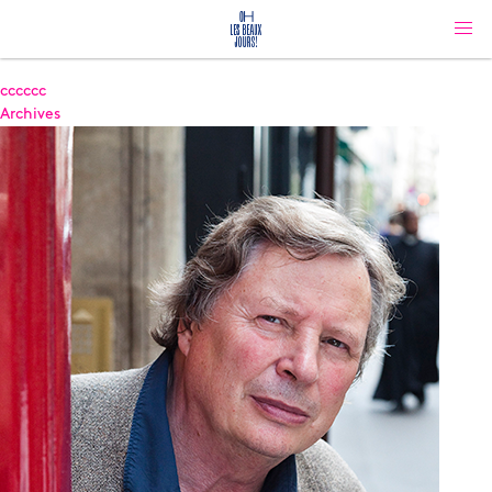
cccccc
Archives