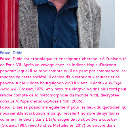
Pascal Dibie
Pascal Dibie est ethnologue et enseignant-chercheur à l’université
de Paris-VII. Après un voyage chez les Indiens Hopis d’Arizona
pendant lequel il se rend compte qu’il ne peut pas comprendre les
rouages de cette société, il décide d’un retour aux sources et se
penche sur le village bourguignon d’où il vient. Il écrit
Le Village
retrouvé
(Grasset, 1979) et y retourne vingt-cinq ans plus tard pour
rendre compte de la métamorphose du monde rural, décryptée
dans
Le Village métamorphosé
(Plon, 2006).
Pascal Dibie se passionne également pour les lieux du quotidien qui
nous semblent si banals mais qui recèlent nombre de symboles
comme il le décrit dans
L’Ethnologie de la chambre à coucher
(Grasset, 1987, réédité chez Métailié en 2017) ou encore dans