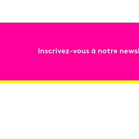
Inscrivez-vous à notre newsl
Billetterie
Réservez en ligne
Contact
Conditions générales de vente