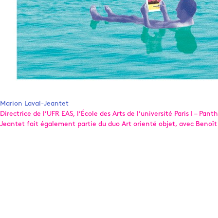
Marion Laval-Jeantet
Directrice de l’UFR EAS, l’École des Arts de l’université Paris I – Pan
Jeantet fait également partie du duo Art orienté objet, avec Benoît