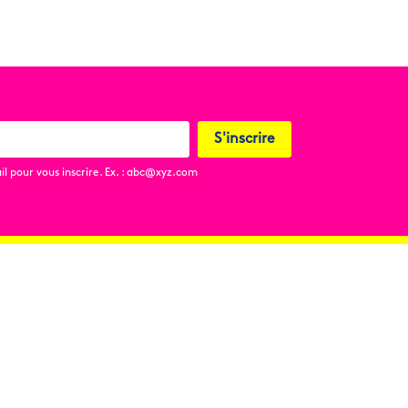
S'inscrire
l pour vous inscrire. Ex. : abc@xyz.com