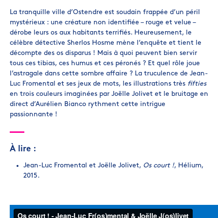
La tranquille ville d’Ostendre est soudain frappée d’un péril
mystérieux : une créature non identifiée – rouge et velue –
dérobe leurs os aux habitants terrifiés. Heureusement, le
célèbre détective Sherlos Hosme mène l’enquête et tient le
décompte des os disparus ! Mais à quoi peuvent bien servir
tous ces tibias, ces humus et ces péronés ? Et quel rôle joue
l’astragale dans cette sombre affaire ? La truculence de Jean-
Luc Fromental et ses jeux de mots, les illustrations très
fifties
en trois couleurs imaginées par Joëlle Jolivet et le bruitage en
direct d’Aurélien Bianco rythment cette intrigue
passionnante !
À lire :
Jean-Luc Fromental et Joëlle Jolivet,
Os court !
, Hélium,
2015.