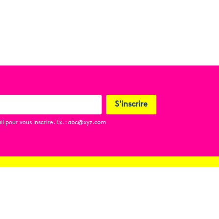
S'inscrire
l pour vous inscrire. Ex. : abc@xyz.com