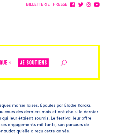
BILLETTERIE
PRESSE
JE SOUTIENS
QUE
èques marseillaises. Épaulés par Élodie Karaki,
au cours des derniers mois et ont choisi le dernier
s qui leur étaient soumis. Le festival leur offre
r ses engagements militants, son parcours de
Renaudot qu’elle a reçu cette année.