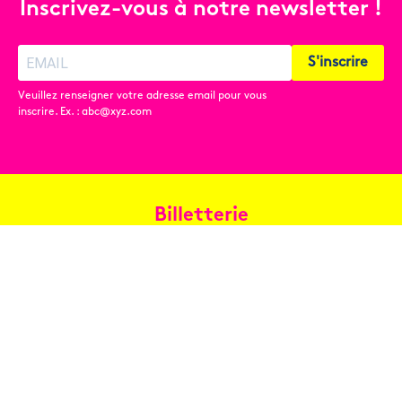
Inscrivez-vous à notre newsletter !
S'inscrire
Veuillez renseigner votre adresse email pour vous
inscrire. Ex. : abc@xyz.com
Billetterie
Réservez en ligne
Contact
Conditions générales de vente