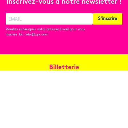
Inscrivez-vous à notre newsletter !
S'inscrire
Veuillez renseigner votre adresse email pour vous
inscrire. Ex. : abc@xyz.com
Billetterie
Réservez en ligne
Contact
Conditions générales de vente