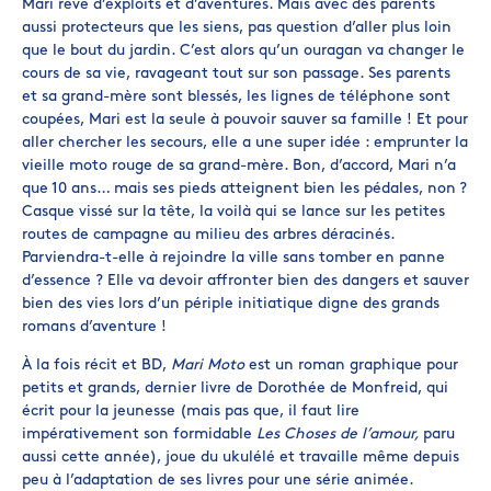
Mari rêve d’exploits et d’aventures. Mais avec des parents
aussi protecteurs que les siens, pas question d’aller plus loin
que le bout du jardin. C’est alors qu’un ouragan va changer le
cours de sa vie, ravageant tout sur son passage. Ses parents
et sa grand-mère sont blessés, les lignes de téléphone sont
coupées, Mari est la seule à pouvoir sauver sa famille ! Et pour
aller chercher les secours, elle a une super idée : emprunter la
vieille moto rouge de sa grand-mère. Bon, d’accord, Mari n’a
que 10 ans… mais ses pieds atteignent bien les pédales, non ?
Casque vissé sur la tête, la voilà qui se lance sur les petites
routes de campagne au milieu des arbres déracinés.
Parviendra-t-elle à rejoindre la ville sans tomber en panne
d’essence ? Elle va devoir affronter bien des dangers et sauver
bien des vies lors d’un périple initiatique digne des grands
romans d’aventure !
À la fois récit et BD,
Mari Moto
est un roman graphique pour
petits et grands, dernier livre de Dorothée de Monfreid, qui
écrit pour la jeunesse (mais pas que, il faut lire
impérativement son formidable
Les Choses de l’amour,
paru
aussi cette année), joue du ukulélé et travaille même depuis
peu à l’adaptation de ses livres pour une série animée.