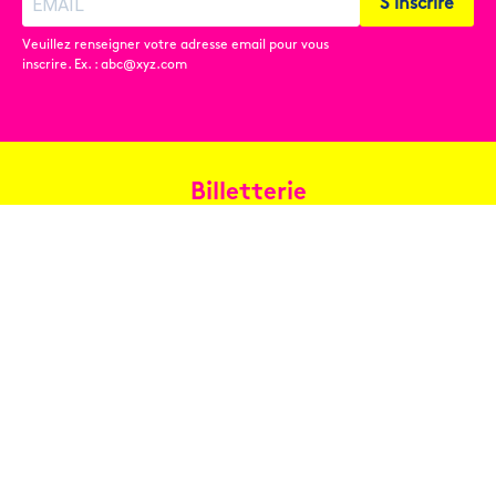
S'inscrire
Veuillez renseigner votre adresse email pour vous
inscrire. Ex. : abc@xyz.com
Billetterie
Réservez en ligne
Contact
Conditions générales de vente
Copyright © 2026 Oh les beaux jours ! - Tous droits réservés -
Mentions légales
-
Conception : Benoît Paqueteau - Développement :
Benoît Mislin