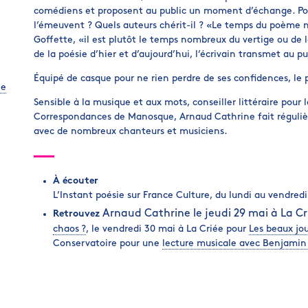
comédiens et proposent au public un moment d’échange. Pour
l’émeuvent ? Quels auteurs chérit-il ? «Le temps du poème n
Goffette, «il est plutôt le temps nombreux du vertige ou de
de la poésie d’hier et d’aujourd’hui, l’écrivain transmet au p
Équipé de casque pour ne rien perdre de ses confidences, le p
ne
Sensible à la musique et aux mots, conseiller littéraire pour l
Correspondances de Manosque, Arnaud Cathrine fait régulièr
avec de nombreux chanteurs et musiciens.
À écouter
L’Instant poésie sur France Culture, du lundi au vendred
Arnaud Cathrine le jeudi 29 mai à La Cri
Retrouvez
chaos ?
, le vendredi 30 mai à La Criée pour
Les beaux jo
Conservatoire pour une
lecture musicale avec Benjamin