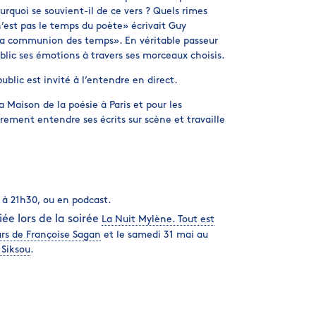
quoi se souvient-il de ce vers ? Quels rimes
’est pas le temps du poète» écrivait Guy
 la communion des temps». En véritable passeur
ublic ses émotions à travers ses morceaux choisis.
ublic est invité à l’entendre en direct.
a Maison de la poésie à Paris et pour les
ement entendre ses écrits sur scène et travaille
i à 21h30, ou en podcast.
ée lors de la soirée
La Nuit Mylène. Tout est
urs de Françoise Sagan
et le samedi 31 mai au
 Siksou
.