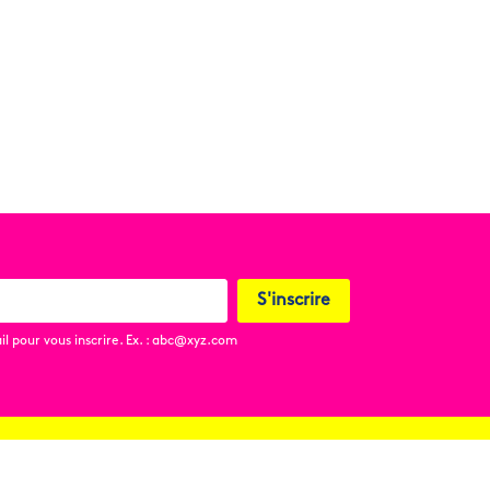
S'inscrire
l pour vous inscrire. Ex. : abc@xyz.com