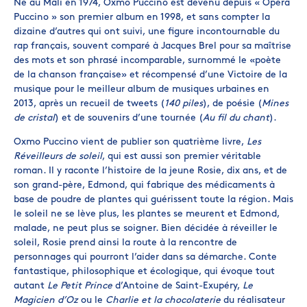
Né au Mali en 1974, Oxmo Puccino est devenu depuis « Opéra
Puccino » son premier album en 1998, et sans compter la
dizaine d’autres qui ont suivi, une figure incontournable du
rap français, souvent comparé à Jacques Brel pour sa maîtrise
des mots et son phrasé incomparable, surnommé le «poète
de la chanson française» et récompensé d’une Victoire de la
musique pour le meilleur album de musiques urbaines en
2013, après un recueil de tweets (
140 piles
), de poésie (
Mines
de cristal
) et de souvenirs d’une tournée (
Au fil du chant
).
Oxmo Puccino vient de publier son quatrième livre,
Les
Réveilleurs de soleil
, qui est aussi son premier véritable
roman. Il y raconte l’histoire de la jeune Rosie, dix ans, et de
son grand-père, Edmond, qui fabrique des médicaments à
base de poudre de plantes qui guérissent toute la région. Mais
le soleil ne se lève plus, les plantes se meurent et Edmond,
malade, ne peut plus se soigner. Bien décidée à réveiller le
soleil, Rosie prend ainsi la route à la rencontre de
personnages qui pourront l’aider dans sa démarche. Conte
fantastique, philosophique et écologique, qui évoque tout
autant
Le Petit Prince
d’Antoine de Saint-Exupéry,
Le
Magicien d’Oz
ou le
Charlie et la chocolaterie
du réalisateur