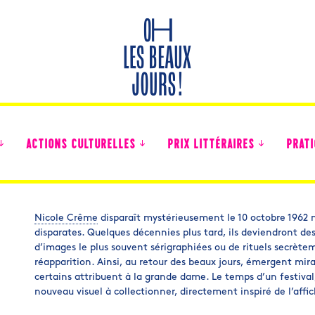
ACTIONS CULTURELLES
PRIX LITTÉRAIRES
PRATI
Nicole Crême
disparaît mystérieusement le 10 octobre 1962 ne
disparates. Quelques décennies plus tard, ils deviendront des
Des nouvelles des collégiens
d’images le plus souvent sérigraphiées ou de rituels secrète
réapparition. Ainsi, au retour des beaux jours, émergent mi
certains attribuent à la grande dame. Le temps d’un festiva
nouveau visuel à collectionner, directement inspiré de l’affi