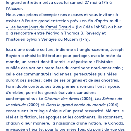
le grand entretien prévu avec lui samedi 27 mai à 17h à
l’Alcazar.
Nous vous prions d’accepter nos excuses et vous invitons à
assister à l’autre grand entretien prévu en fin d’après-midi :
«
Les beaux jours de Kamel Daoud
» (La Criée 16h30) ou bien
à
la rencontre
entre l’écrivain Thomas B. Reverdy et
l’historien Sylvain Venayre au Mucem (17h).
Issu d’une double culture, indienne et anglo-saxonne, Joseph
Boyden a choisi la littérature pour partager, avec le reste du
monde, un secret dont il serait le dépositaire : l’histoire
oubliée des nations premières du continent nord-américain ;
celle des communautés indiennes, persécutées puis niées
durant des siècles ; celle de ses origines et de ses ancêtres.
Formidable conteur, ses trois premiers romans l’ont imposé,
d’emblée, parmi les grands écrivains canadiens
contemporains :
Le Chemin des âmes
(2006),
Les Saisons de
la solitude
(2009) et
Dans le grand cercle du monde
(2014)
constituent la trilogie épique d’un passé ressuscité. Mêlant le
réel et la fiction, les époques et les continents, ils racontent,
chacun à leur manière, la naissance d’une nation, le Canada,
envisagée et écrite, pour la première fois, du point de vue des