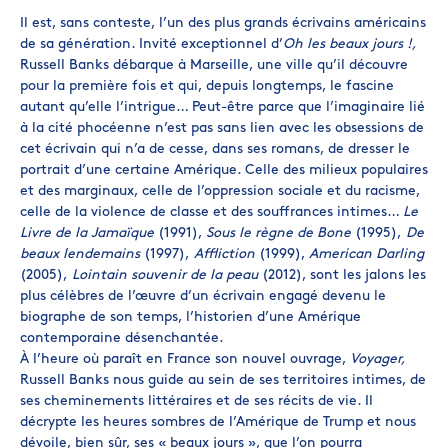
Il est, sans conteste, l’un des plus grands écrivains américains
de sa génération. Invité exceptionnel d’
Oh les beaux jours !,
Russell Banks débarque à Marseille, une ville qu’il découvre
pour la première fois et qui, depuis longtemps, le fascine
autant qu’elle l’intrigue… Peut-être parce que l’imaginaire lié
à la cité phocéenne n’est pas sans lien avec les obsessions de
cet écrivain qui n’a de cesse, dans ses romans, de dresser le
portrait d’une certaine Amérique. Celle des milieux populaires
et des marginaux, celle de l’oppression sociale et du racisme,
celle de la violence de classe et des souffrances intimes…
Le
Livre de la Jamaïque
(1991),
Sous le règne de Bone
(1995),
De
beaux lendemains
(1997),
Affliction
(1999),
American Darling
(2005),
Lointain souvenir de la peau
(2012), sont les jalons les
plus célèbres de l’œuvre d’un écrivain engagé devenu le
biographe de son temps, l’historien d’une Amérique
contemporaine désenchantée.
À l’heure où paraît en France son nouvel ouvrage,
Voyager,
Russell Banks nous guide au sein de ses territoires intimes, de
ses cheminements littéraires et de ses récits de vie. Il
décrypte les heures sombres de l’Amérique de Trump et nous
dévoile, bien sûr, ses « beaux jours », que l’on pourra