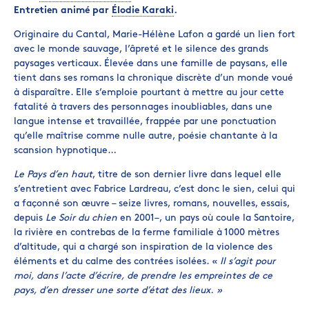
Entretien animé par
Élodie Karaki
.
Originaire du Cantal, Marie-Hélène Lafon a gardé un lien fort
avec le monde sauvage, l’âpreté et le silence des grands
paysages verticaux. Élevée dans une famille de paysans, elle
tient dans ses romans la chronique discrète d’un monde voué
à disparaître. Elle s’emploie pourtant à mettre au jour cette
fatalité à travers des personnages inoubliables, dans une
langue intense et travaillée, frappée par une ponctuation
qu’elle maîtrise comme nulle autre, poésie chantante à la
scansion hypnotique…
Le Pays d’en haut
, titre de son dernier livre dans lequel elle
s’entretient avec Fabrice Lardreau, c’est donc le sien, celui qui
a façonné son œuvre – seize livres, romans, nouvelles, essais,
depuis
Le Soir du chien
en 2001–, un pays où coule la Santoire,
la rivière en contrebas de la ferme familiale à 1000 mètres
d’altitude, qui a chargé son inspiration de la violence des
éléments et du calme des contrées isolées. «
Il s’agit pour
moi, dans l’acte d’écrire, de prendre les empreintes de ce
pays, d’en dresser une sorte d’état des lieux. »