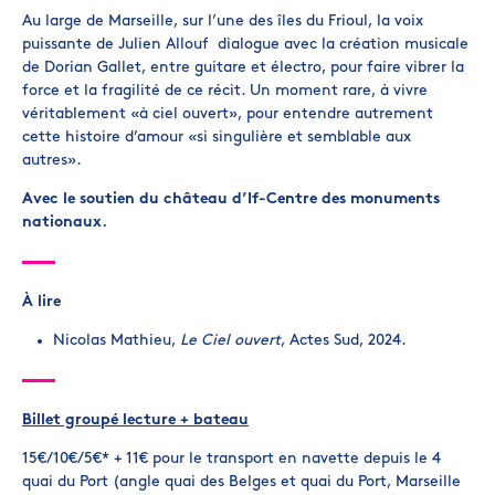
Au large de Marseille, sur l’une des îles du Frioul, la voix
puissante de Julien Allouf dialogue avec la création musicale
de Dorian Gallet, entre guitare et électro, pour faire vibrer la
force et la fragilité de ce récit. Un moment rare, à vivre
véritablement «à ciel ouvert», pour entendre autrement
cette histoire d’amour «si singulière et semblable aux
autres».
Avec le soutien du château d’If-Centre des monuments
nationaux.
À lire
Nicolas Mathieu,
Le Ciel ouvert
, Actes Sud, 2024.
Billet groupé lecture + bateau
15€/10€/5€* + 11€ pour le transport en navette depuis le 4
quai du Port (angle quai des Belges et quai du Port, Marseille