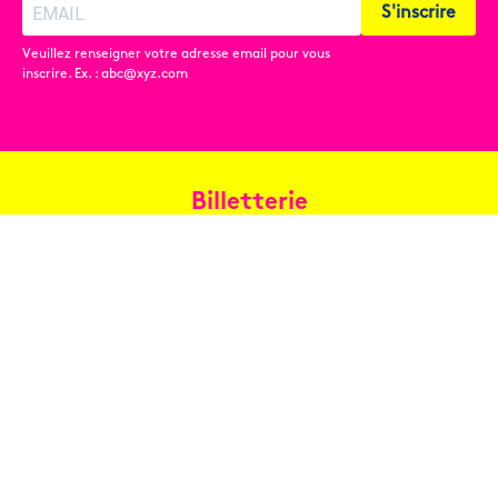
S'inscrire
Veuillez renseigner votre adresse email pour vous
inscrire. Ex. : abc@xyz.com
Billetterie
Réservez en ligne
Contact
Conditions générales de vente
Copyright © 2026 Oh les beaux jours ! - Tous droits réservés -
Mentions légales
-
Conception : Benoît Paqueteau - Développement :
Benoît Mislin