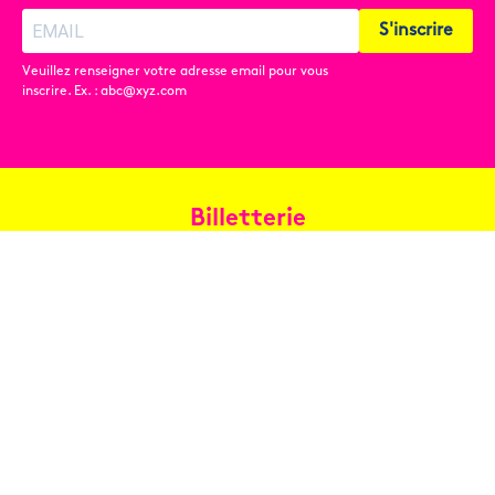
S'inscrire
Veuillez renseigner votre adresse email pour vous
inscrire. Ex. : abc@xyz.com
Billetterie
Réservez en ligne
Contact
Conditions générales de vente
Copyright © 2026 Oh les beaux jours ! - Tous droits réservés -
Mentions légales
-