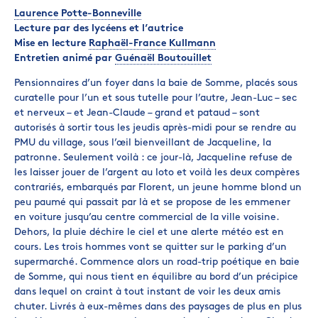
Laurence Potte-Bonneville
Lecture par des lycéens et l’autrice
Mise en lecture
Raphaël-France Kullmann
Entretien animé par
Guénaël Boutouillet
Pensionnaires d’un foyer dans la baie de Somme, placés sous
curatelle pour l’un et sous tutelle pour l’autre, Jean-Luc – sec
et nerveux – et Jean-Claude – grand et pataud – sont
autorisés à sortir tous les jeudis après-midi pour se rendre au
PMU du village, sous l’œil bienveillant de Jacqueline, la
patronne. Seulement voilà : ce jour-là, Jacqueline refuse de
les laisser jouer de l’argent au loto et voilà les deux compères
contrariés, embarqués par Florent, un jeune homme blond un
peu paumé qui passait par là et se propose de les emmener
en voiture jusqu’au centre commercial de la ville voisine.
Dehors, la pluie déchire le ciel et une alerte météo est en
cours. Les trois hommes vont se quitter sur le parking d’un
supermarché. Commence alors un road-trip poétique en baie
de Somme, qui nous tient en équilibre au bord d’un précipice
dans lequel on craint à tout instant de voir les deux amis
chuter. Livrés à eux-mêmes dans des paysages de plus en plus