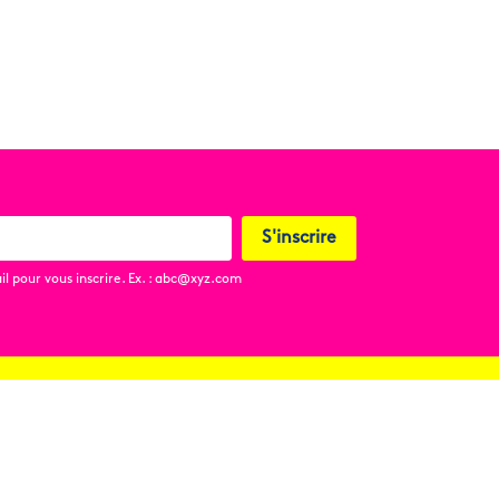
S'inscrire
l pour vous inscrire. Ex. : abc@xyz.com