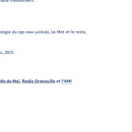
e vaste mouvement.
logie du rap new-yorkais,
Le Mot et le reste,
, 2013.
elle de Mai
,
Radio Grenouille
et
l’
AMI