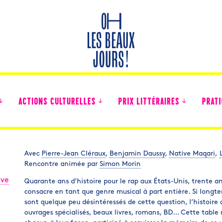
ACTIONS CULTURELLES
PRIX LITTÉRAIRES
PRATI
Avec
Pierre-Jean Cléraux
,
Benjamin Daussy
,
Native Maqari
,
Rencontre animée par
Simon Morin
Des nouvelles des collégiens
ive
Quarante ans d’histoire pour le rap aux États-Unis, trente a
consacre en tant que genre musical à part entière. Si longtem
sont quelque peu désintéressés de cette question, l’histoire 
ouvrages spécialisés, beaux livres, romans, BD… Cette table 