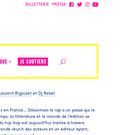
BILLETTERIE
PRESSE
JE SOUTIENS
QUE
Laurent Rigoulet
et
Dj Rebel
ns en France… Désormais le rap a un passé qui le
ps, la littérature et le monde de l’édition se
du hip-hop est aujourd’hui traitée à travers
ronde réunit des auteurs et un éditeur ayant,