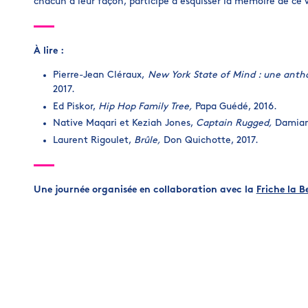
chacun à leur façon, participé à esquisser la mémoire de c
À lire :
Pierre-Jean Cléraux,
New York State of Mind : une antho
2017.
Ed Piskor,
Hip Hop Family Tree,
Papa Guédé, 2016.
Native Maqari et Keziah Jones,
Captain Rugged,
Damiani
Laurent Rigoulet,
Brûle,
Don Quichotte, 2017.
Une journée organisée en collaboration avec la
Friche la B