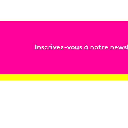
Inscrivez-vous à notre newsl
Billetterie
Réservez en ligne
Contact
Conditions générales de vente