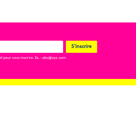
S'inscrire
l pour vous inscrire. Ex. : abc@xyz.com