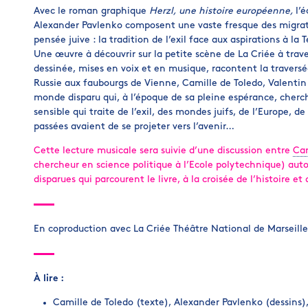
Avec le roman graphique
Herzl, une histoire européenne,
l’
Alexander Pavlenko composent une vaste fresque des migrati
pensée juive : la tradition de l’exil face aux aspirations à la 
Une œuvre à découvrir sur la petite scène de La Criée à trav
dessinée, mises en voix et en musique, racontent la traversée 
Russie aux faubourgs de Vienne, Camille de Toledo, Valenti
monde disparu qui, à l’époque de sa pleine espérance, cherc
sensible qui traite de l’exil, des mondes juifs, de l’Europe, de
passées avaient de se projeter vers l’avenir…
Cette lecture musicale sera suivie d’une discussion entre
Cam
chercheur en science politique à l’Ecole polytechnique) aut
disparues qui parcourent le livre, à la croisée de l’histoire et 
En coproduction avec La Criée Théâtre National de Marseille
À lire :
Camille de Toledo (texte), Alexander Pavlenko (dessins)