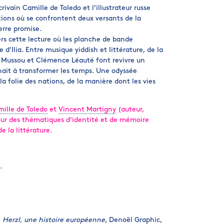
écrivain Camille de Toledo et l’illustrateur russe
ons où se confrontent deux versants de la
Terre promise.
ers cette lecture où les planche de bande
d’Ilia. Entre musique yiddish et littérature, de la
n Mussou et Clémence Léauté font revivre un
hait à transformer les temps. Une odyssée
 la folie des nations, de la manière dont les vies
ille de Toledo
et
Vincent Martigny
(auteur,
our des thématiques d’identité et de mémoire
de la littérature.
.
,
Herzl, une histoire européenne
, Denoël Graphic,