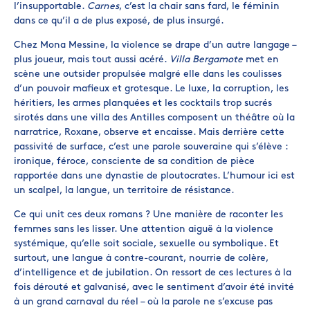
l’insupportable.
Carnes
, c’est la chair sans fard, le féminin
dans ce qu’il a de plus exposé, de plus insurgé.
Chez Mona Messine, la violence se drape d’un autre langage –
plus joueur, mais tout aussi acéré.
Villa Bergamote
met en
scène une outsider propulsée malgré elle dans les coulisses
d’un pouvoir mafieux et grotesque. Le luxe, la corruption, les
héritiers, les armes planquées et les cocktails trop sucrés
sirotés dans une villa des Antilles composent un théâtre où la
narratrice, Roxane, observe et encaisse. Mais derrière cette
passivité de surface, c’est une parole souveraine qui s’élève :
ironique, féroce, consciente de sa condition de pièce
rapportée dans une dynastie de ploutocrates. L’humour ici est
un scalpel, la langue, un territoire de résistance.
Ce qui unit ces deux romans ? Une manière de raconter les
femmes sans les lisser. Une attention aiguë à la violence
systémique, qu’elle soit sociale, sexuelle ou symbolique. Et
surtout, une langue à contre-courant, nourrie de colère,
d’intelligence et de jubilation. On ressort de ces lectures à la
fois dérouté et galvanisé, avec le sentiment d’avoir été invité
à un grand carnaval du réel – où la parole ne s’excuse pas