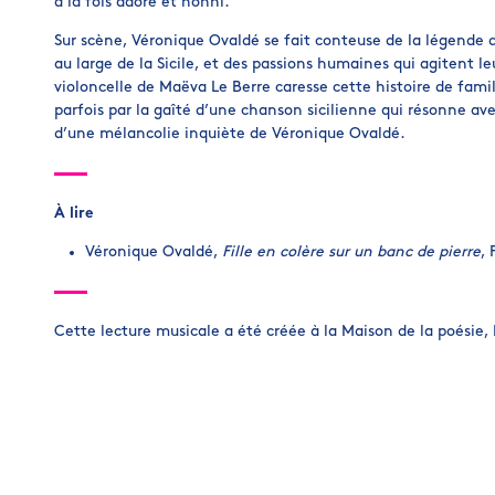
à la fois adoré et honni.
Sur scène, Véronique Ovaldé se fait conteuse de la légende d
au large de la Sicile, et des passions humaines qui agitent le
violoncelle de Maëva Le Berre caresse cette histoire de fami
parfois par la gaîté d’une chanson sicilienne qui résonne av
d’une mélancolie inquiète de Véronique Ovaldé.
À lire
Véronique Ovaldé,
Fille en colère sur un banc de pierre
,
Cette lecture musicale a été créée à la Maison de la poésie, 