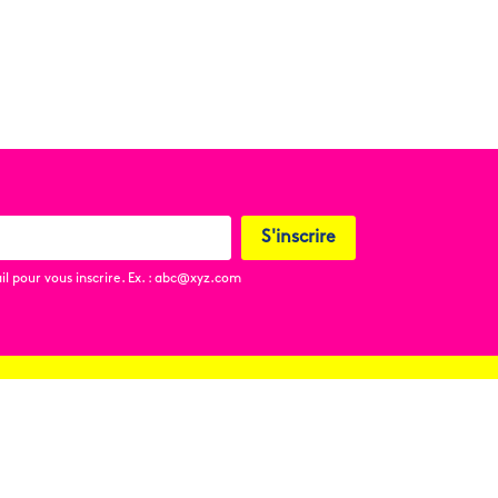
S'inscrire
l pour vous inscrire. Ex. : abc@xyz.com