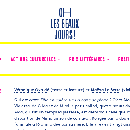
ACTIONS CULTURELLES
PRIX LITTÉRAIRES
PRATI
e
Véronique Ovaldé
(texte et lecture) et
Maëva Le Berre
(vio
Des nouvelles des collégiens
Qui est cette
Fille en colère sur un banc de pierre
? C’est Aïda
Violetta, de Gilda et de Mimi le petit colibri, quatre sœurs 
Aïda, qui fut un temps la préférée, est désormais celle que 
disparition de Mimi, un soir de carnaval. Rongée par la douleur,
familiale à 16 ans, aidée par sa mère. Elle y revient vingt ans