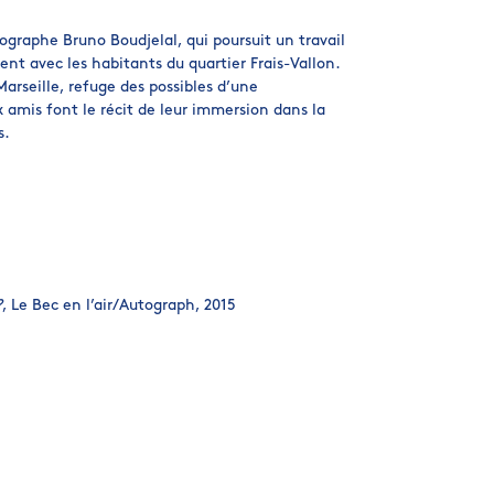
graphe Bruno Boudjelal, qui poursuit un travail
 avec les habitants du quartier Frais-Vallon.
 Marseille, refuge des possibles d’une
amis font le récit de leur immersion dans la
s.
?
, Le Bec en l’air/Autograph, 2015