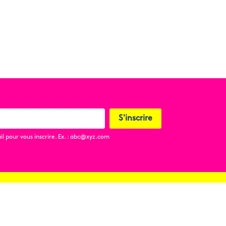
S'inscrire
l pour vous inscrire. Ex. : abc@xyz.com