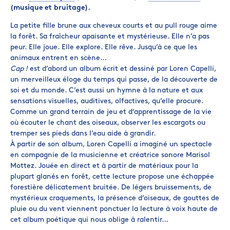
(musique et bruitage).
La petite fille brune aux cheveux courts et au pull rouge aime
la forêt. Sa fraîcheur apaisante et mystérieuse. Elle n’a pas
peur. Elle joue. Elle explore. Elle rêve. Jusqu’à ce que les
animaux entrent en scène…
Cap !
est d’abord un album écrit et dessiné par Loren Capelli,
un merveilleux éloge du temps qui passe, de la découverte de
soi et du monde. C’est aussi un hymne à la nature et aux
sensations visuelles, auditives, olfactives, qu’elle procure.
Comme un grand terrain de jeu et d’apprentissage de la vie
où écouter le chant des oiseaux, observer les escargots ou
tremper ses pieds dans l’eau aide à grandir.
À partir de son album, Loren Capelli a imaginé un spectacle
en compagnie de la musicienne et créatrice sonore Marisol
Mottez. Jouée en direct et à partir de matériaux pour la
plupart glanés en forêt, cette lecture propose une échappée
forestière délicatement bruitée. De légers bruissements, de
mystérieux craquements, la présence d’oiseaux, de gouttes de
pluie ou du vent viennent ponctuer la lecture à voix haute de
cet album poétique qui nous oblige à ralentir…