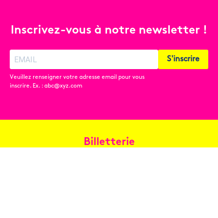
Inscrivez-vous à notre newsletter !
S'inscrire
Veuillez renseigner votre adresse email pour vous
inscrire. Ex. : abc@xyz.com
Billetterie
Réservez en ligne
Contact
Conditions générales de vente