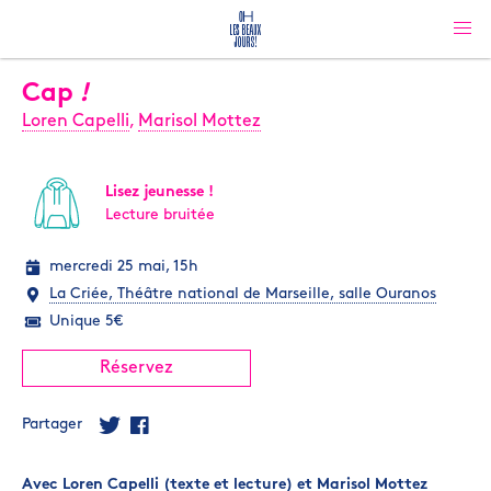
Cap
!
Loren Capelli
,
Marisol Mottez
Lisez jeunesse !
Lecture bruitée
mercredi 25 mai, 15h
La Criée, Théâtre national de Marseille, salle Ouranos
Unique 5€
Réservez
Partager
Avec
Loren Capelli
(texte et lecture) et
Marisol Mottez