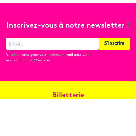
Inscrivez-vous à notre newsletter !
S'inscrire
Veuillez renseigner votre adresse email pour vous
inscrire. Ex. : abc@xyz.com
Billetterie
Réservez en ligne
Contact
Conditions générales de vente