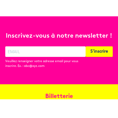
Inscrivez-vous à notre newsletter !
S'inscrire
Veuillez renseigner votre adresse email pour vous
inscrire. Ex. : abc@xyz.com
Billetterie
Réservez en ligne