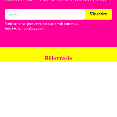
S'inscrire
Veuillez renseigner votre adresse email pour vous
inscrire. Ex. : abc@xyz.com
Billetterie
Réservez en ligne
Contact
Conditions générales de vente