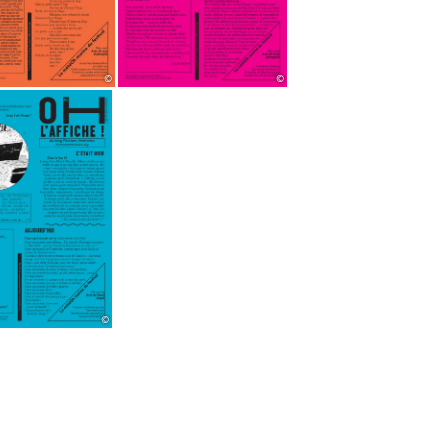
©
©
©