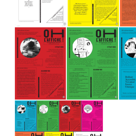
©
©
©
©