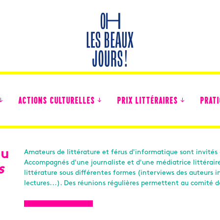
ACTIONS CULTURELLES
PRIX LITTÉRAIRES
PRATI
du
Amateurs de littérature et férus d'informatique sont invités à
Accompagnés d'une journaliste et d'une médiatrice littérair
Des nouvelles des collégiens
s
littérature sous différentes formes (interviews des auteurs inv
lectures...). Des réunions régulières permettent au comité d