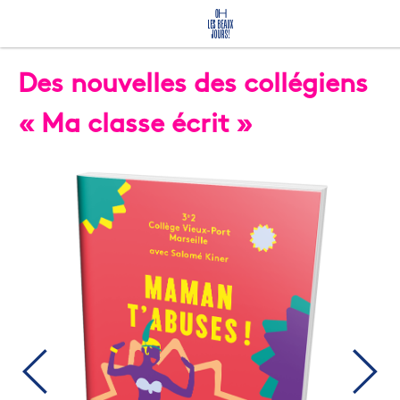
Des nouvelles des collégiens
« Ma classe écrit »
©