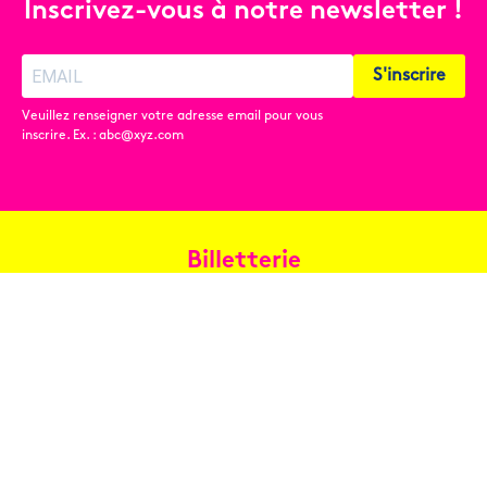
Inscrivez-vous à notre newsletter !
S'inscrire
Veuillez renseigner votre adresse email pour vous
inscrire. Ex. : abc@xyz.com
Billetterie
Réservez en ligne
Contact
Conditions générales de vente