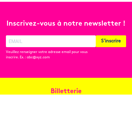
Inscrivez-vous à notre newsletter !
S'inscrire
Veuillez renseigner votre adresse email pour vous
inscrire. Ex. : abc@xyz.com
Billetterie
Réservez en ligne
Contact
Conditions générales de vente