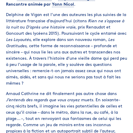
Rencontre animée par
Yann Nicol
.
Delphine de Vigan est l’une des auteures les plus suivies de la
littérature française d’aujourd’hui (citons
Rien ne s’oppose à
la nuit
ou
D’après une histoire vraie
, prix Renaudot et
Goncourt des lycéens 2015). Poursuivant le cycle entamé avec
Les Loyautés
, elle explore dans son nouveau roman,
Les
Gratitudes,
cette forme de reconnaissance – profonde et
sincère – qui nous lie les uns aux autres et transcendes nos
existences. À travers l’histoire d’une vieille dame qui perd peu
à peu l’usage de la parole, elle y soulève des questions
universelles : remercie-t-on jamais assez ceux qui nous ont
aimés, aidés, et sans qui nous ne serions pas tout à fait les
mêmes ?
Arnaud Cathrine ne dit finalement pas autre chose dans
J’entends des regards que vous croyez muets.
En soixante-
cinq récits brefs, il imagine les vies potentielles de celles et
ceux qu’il croise – dans le métro, dans la rue, au café, à la
plage… –, tout en renvoyant aux fantasmes de celui qui les
regarde. Comme un jeu de miroirs entre ces inconnus
propices à la fiction et un autoportrait subtil de l’auteur,